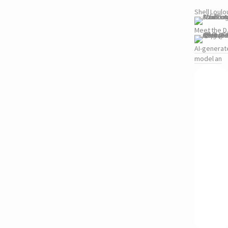
Shell Loulo
Meet the DJ
AI-generat
model an