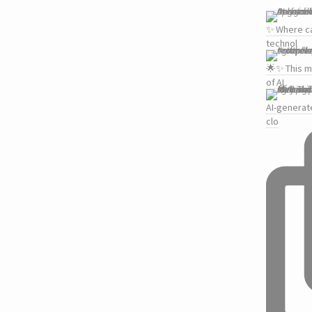
✨ Where ca
technol
🌟✨ This m
of AI
AI-generat
clo