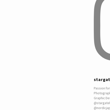
starga
Passion for
Photograp
Graphic De
@stargate
@nordicja