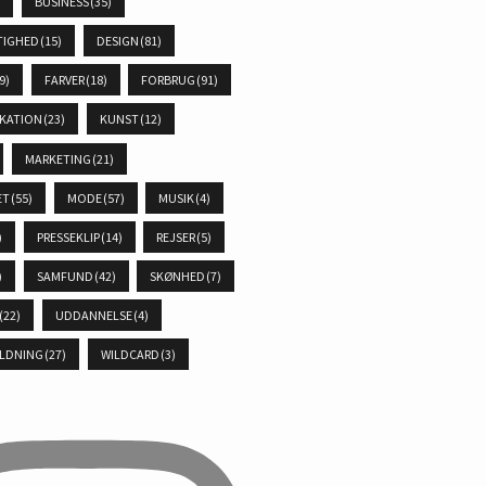
)
BUSINESS
(35)
TIGHED
(15)
DESIGN
(81)
9)
FARVER
(18)
FORBRUG
(91)
KATION
(23)
KUNST
(12)
MARKETING
(21)
ET
(55)
MODE
(57)
MUSIK
(4)
)
PRESSEKLIP
(14)
REJSER
(5)
)
SAMFUND
(42)
SKØNHED
(7)
(22)
UDDANNELSE
(4)
LDNING
(27)
WILDCARD
(3)