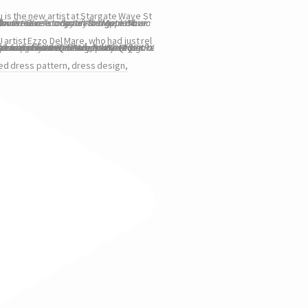
u is the new artist at Stargate Wave St
 artist Ezzo Del Mare, who had just rel
ed dress pattern, dress design,