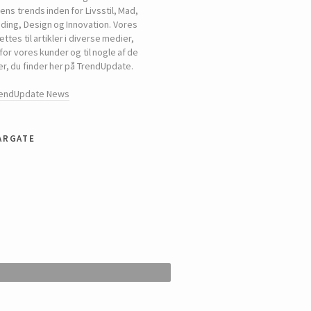
ns trends inden for Livsstil, Mad,
ding, Design og Innovation. Vores
tes til artikler i diverse medier,
for vores kunder og til nogle af de
er, du finder her på TrendUpdate.
rendUpdate News
argate