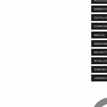
BOLIG
(23
BÆREDYG
DIGITAL
(5
KOMMUNI
MAD
(23)
MENNESK
NATUR
(27
RETAIL
(33
SUNDHED
UNDERHO