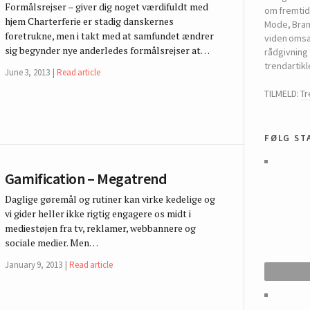
Formålsrejser – giver dig noget værdifuldt med
om fremtide
hjem Charterferie er stadig danskernes
Mode, Bran
foretrukne, men i takt med at samfundet ændrer
viden omsæt
sig begynder nye anderledes formålsrejser at…
rådgivning 
trendartikl
June 3, 2013
Read article
TILMELD:
T
følg st
Gamification – Megatrend
Daglige gøremål og rutiner kan virke kedelige og
vi gider heller ikke rigtig engagere os midt i
mediestøjen fra tv, reklamer, webbannere og
sociale medier. Men…
January 9, 2013
Read article