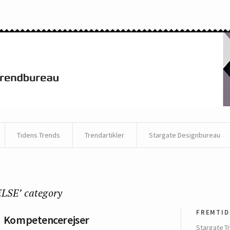
Tidens Trends
Trendartikler
Stargate Designbureau
LSE’ category
fremtid
Kompetencerejser
Stargate T