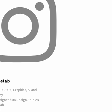
telab
 DESIGN, Graphics, AI and
hy
signer / MA Design Studies
lab
p