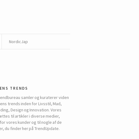
NordicJap
ens trends
rendbureau samler og kuraterer viden
ns trends inden for Livsstil, Mad,
ding, Design og Innovation. Vores
tes til artikler i diverse medier,
for vores kunder og til nogle af de
er, du finder her på TrendUpdate.