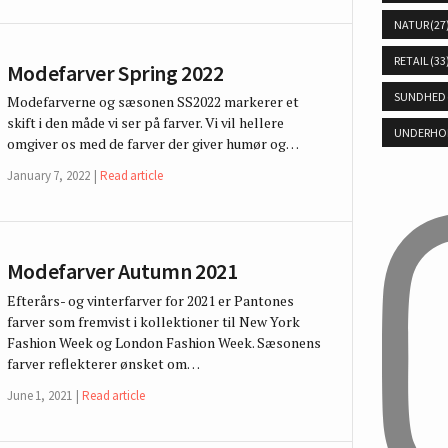
NATUR
(27
RETAIL
(33
Modefarver Spring 2022
SUNDHED
Modefarverne og sæsonen SS2022 markerer et
skift i den måde vi ser på farver. Vi vil hellere
UNDERHO
omgiver os med de farver der giver humør og…
January 7, 2022
Read article
Modefarver Autumn 2021
Efterårs- og vinterfarver for 2021 er Pantones
farver som fremvist i kollektioner til New York
Fashion Week og London Fashion Week. Sæsonens
farver reflekterer ønsket om…
June 1, 2021
Read article