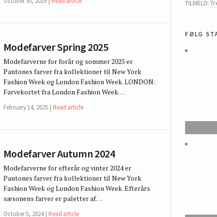
October 30, 2025
Read article
TILMELD:
T
følg st
Modefarver Spring 2025
Modefarverne for forår og sommer 2025 er
Pantones farver fra kollektioner til New York
Fashion Week og London Fashion Week. LONDON:
Farvekortet fra London Fashion Week…
February 14, 2025
Read article
Modefarver Autumn 2024
Modefarverne for efterår og vinter 2024 er
Pantones farver fra kollektioner til New York
Fashion Week og London Fashion Week. Efterårs
sæsonens farver er paletter af…
October 5, 2024
Read article