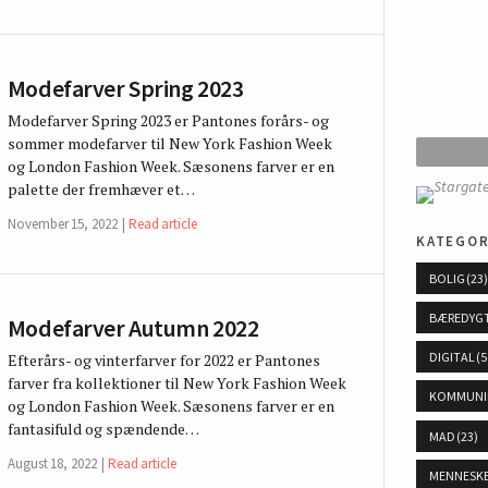
Modefarver Spring 2023
Modefarver Spring 2023 er Pantones forårs- og
sommer modefarver til New York Fashion Week
og London Fashion Week. Sæsonens farver er en
palette der fremhæver et…
November 15, 2022
Read article
kategor
BOLIG
(23
BÆREDYG
Modefarver Autumn 2022
DIGITAL
(5
Efterårs- og vinterfarver for 2022 er Pantones
farver fra kollektioner til New York Fashion Week
KOMMUNI
og London Fashion Week. Sæsonens farver er en
fantasifuld og spændende…
MAD
(23)
August 18, 2022
Read article
MENNESK