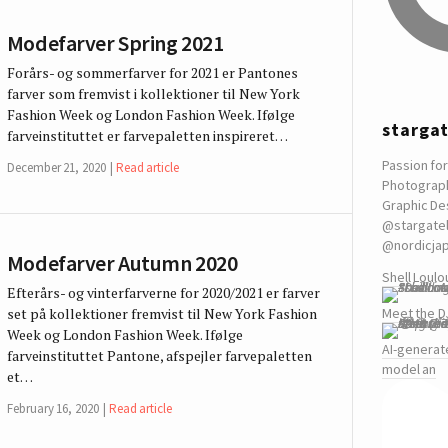
Modefarver Spring 2021
Forårs- og sommerfarver for 2021 er Pantones
farver som fremvist i kollektioner til New York
Fashion Week og London Fashion Week. Ifølge
starga
farveinstituttet er farvepaletten inspireret…
Passion for
December 21, 2020
Read article
Photograp
Graphic De
@stargate
@nordicja
Modefarver Autumn 2020
Shell Loulo
Efterårs- og vinterfarverne for 2020/2021 er farver
Meet the DJ
set på kollektioner fremvist til New York Fashion
Week og London Fashion Week. Ifølge
AI-generat
farveinstituttet Pantone, afspejler farvepaletten
model an
et…
February 16, 2020
Read article