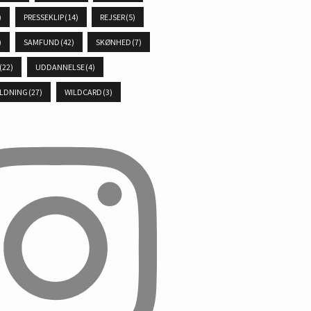
)
PRESSEKLIP
(14)
REJSER
(5)
)
SAMFUND
(42)
SKØNHED
(7)
(22)
UDDANNELSE
(4)
LDNING
(27)
WILDCARD
(3)