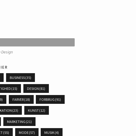
ier
)
BUSINESS
(35)
TIGHED
(15)
DESIGN
(81)
9)
FARVER
(18)
FORBRUG
(91)
KATION
(23)
KUNST
(12)
MARKETING
(21)
ET
(55)
MODE
(57)
MUSIK
(4)