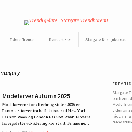
Tidens Trends
Trendartikler
Stargate Designbureau
category
fremtid
Stargate T
Modefarver Autumn 2025
om fremtide
Modefarverne for efterår og vinter 2025 er
Mode, Bran
viden omsæt
Pantones farver fra kollektioner til New York
rådgivning 
Fashion Week og London Fashion Week. Modens
trendartikl
farvepalette udvikler sig konstant. Temaerne…