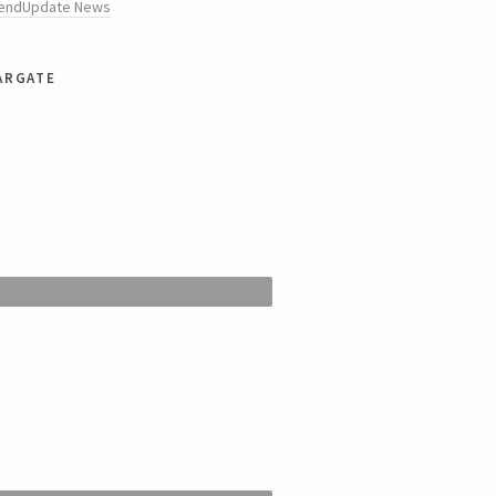
rendUpdate News
argate