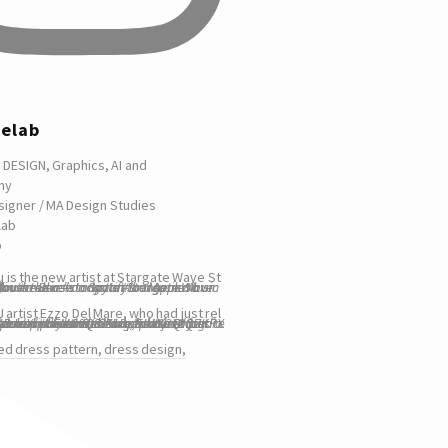
telab
 DESIGN, Graphics, AI and
hy
signer / MA Design Studies
lab
p
u is the new artist at Stargate Wave St
 artist Ezzo Del Mare, who had just rel
ed dress pattern, dress design,