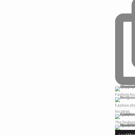
Fashion Ava
Fashion sh
location
The fashion
Load Mo