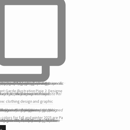
nt Garde illustration⁠ Pixie 2. Designe
ow: clothing design and graphic
 colors for fall and winter 2025 are Pa
re