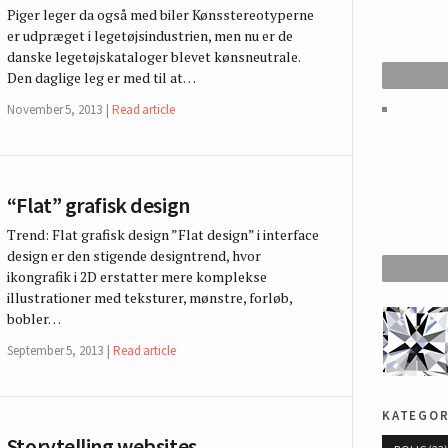
Piger leger da også med biler Kønsstereotyperne
er udpræget i legetøjsindustrien, men nu er de
danske legetøjskataloger blevet kønsneutrale.
Den daglige leg er med til at…
November 5, 2013
Read article
“Flat” grafisk design
Trend: Flat grafisk design ”Flat design” i interface
design er den stigende designtrend, hvor
ikongrafik i 2D erstatter mere komplekse
illustrationer med teksturer, mønstre, forløb,
bobler…
September 5, 2013
Read article
kategor
Storytelling websites