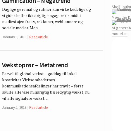
Gamification – Megatrend
Shell Loulo
Daglige gøremål og rutiner kan virke kedelige og
vi gider heller ikke rigtig engagere os midt i
Meet the DJ
mediestøjen fra tv, reklamer, webbannere og
sociale medier. Men…
AI-generat
model an
January 9, 2013
Read article
Vækstoprør – Metatrend
Farvel til global vækst – goddag til lokal
kreativitet Virksomhedernes
kommunikationsafdelinger har travlt – først
skulle alle vise miljørigtig bæredygtig vækst, nu
vil alle signalere vækst…
January 5, 2013
Read article