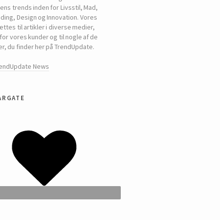
ns trends inden for Livsstil, Mad,
ding, Design og Innovation. Vores
tes til artikler i diverse medier,
for vores kunder og til nogle af de
er, du finder her på TrendUpdate.
rendUpdate News
argate