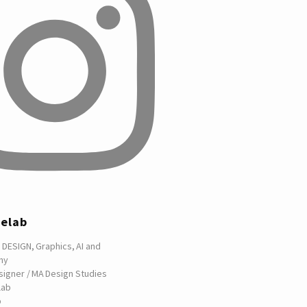
telab
 DESIGN, Graphics, AI and
hy
signer / MA Design Studies
lab
p