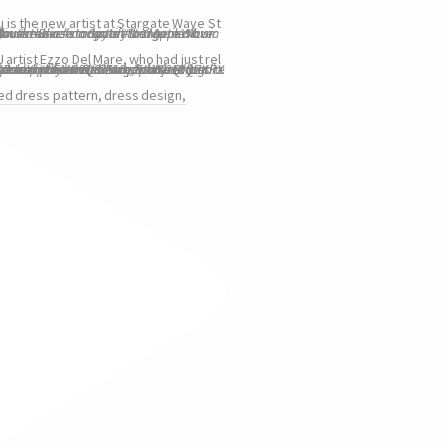
u is the new artist at Stargate Wave St
 artist Ezzo Del Mare, who had just rel
ed dress pattern, dress design,