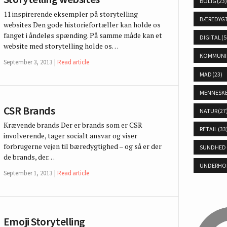
BOLIG
(23
11 inspirerende eksempler på storytelling
BÆREDYG
websites Den gode historiefortæller kan holde os
fanget i åndeløs spænding. På samme måde kan et
DIGITAL
(5
website med storytelling holde os…
KOMMUNI
September 3, 2013
Read article
MAD
(23)
MENNESK
CSR Brands
NATUR
(27
Krævende brands Der er brands som er CSR
RETAIL
(33
involverende, tager socialt ansvar og viser
forbrugerne vejen til bæredygtighed – og så er der
SUNDHED
de brands, der…
UNDERHO
September 1, 2013
Read article
Emoji Storytelling