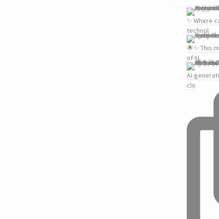
✨ Where ca
technol
🌟✨ This m
of AI
AI-generat
clo