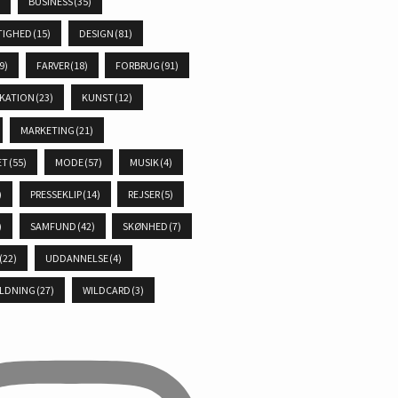
)
BUSINESS
(35)
TIGHED
(15)
DESIGN
(81)
9)
FARVER
(18)
FORBRUG
(91)
KATION
(23)
KUNST
(12)
MARKETING
(21)
ET
(55)
MODE
(57)
MUSIK
(4)
)
PRESSEKLIP
(14)
REJSER
(5)
)
SAMFUND
(42)
SKØNHED
(7)
(22)
UDDANNELSE
(4)
LDNING
(27)
WILDCARD
(3)