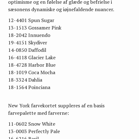
optimisme og en følelse af glæde og befrielse i
sæsonens dynamiske og iøjnefaldende nuancer.
12-4401 Spun Sugar
13-1513 Gossamer Pink
18-2042 Innuendo
19-4151 Skydiver
14-0850 Daffodil
16-4118 Glacier Lake
18-4728 Harbor Blue
18-1019 Coca Mocha
18-3324 Dahlia
18-1564 Poinciana
New York farvekortet suppleres af en basis
farvepalette med farverne:
11-0602 Snow White
13-0003 Perfectly Pale
16-6216 Basil