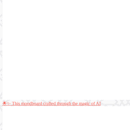
🌟✨ This moodboard crafted through the magic of AI