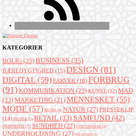
KATEGORIER
BUSINESS
(35)
BOLIG
(23)
DESIGN
(81)
BÆREDYGTIGHED
(15)
FORBRUG
DIGITAL
(59)
FARVER
(18)
(91)
KOMMUNIKATION
(23)
MAD
KUNST
(12)
MENNESKET
(55)
(23)
MARKETING
(21)
MODE
(57)
NATUR
(27)
PRESSEKLIP
MUSIK
(4)
SAMFUND
(42)
RETAIL
(33)
(14)
REJSER
(5)
SUNDHED
(22)
SKØNHED
(7)
UDDANNELSE
(4)
UNDERHOLDNING
(27)
WILDCARD
(3)