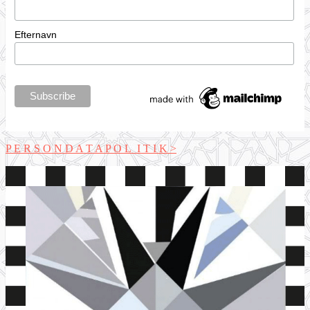
Efternavn
P E R S O N D A T A P O L I T I K >