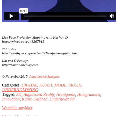
Live Face Projection Mapping with Kat Von D:
https://vimeo.com/143267919
Wildbytes:
http://wildbytes.cc/press/2015/live-face-mapping.html
Kat von D Beauty:
http://katvondbeauty.com
© November 2015,
Anne Louise Stargate
Categories:
DIGITAL
,
KUNST
,
MODE
,
MUSIK
,
UNDERHOLDNING
Tagged:
3D
,
Augmented Reality
,
Avantgarde
,
Hologrammer
,
Innovation
,
Kunst
,
Skønhed
,
Underholdning
Wearable smykker