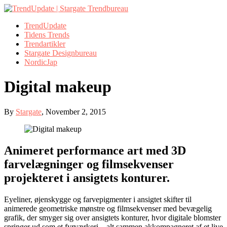
TrendUpdate
Tidens Trends
Trendartikler
Stargate Designbureau
NordicJap
Digital makeup
By
Stargate
,
November 2, 2015
Animeret performance art med 3D
farvelægninger og filmsekvenser
projekteret i ansigtets konturer.
Eyeliner, øjenskygge og farvepigmenter i ansigtet skifter til
animerede geometriske mønstre og filmsekvenser med bevægelig
grafik, der smyger sig over ansigtets konturer, hvor digitale blomster
springer ud som et fyrværkeri – alt sammen akkompagneret af et live