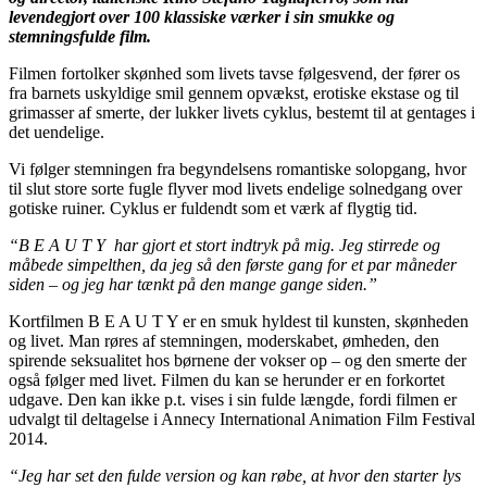
levendegjort over 100 klassiske værker i sin smukke og
stemningsfulde film.
Filmen fortolker skønhed som livets tavse følgesvend, der fører os
fra barnets uskyldige smil gennem opvækst, erotiske ekstase og til
grimasser af smerte, der lukker livets cyklus, bestemt til at gentages i
det uendelige.
Vi følger stemningen fra begyndelsens romantiske solopgang, hvor
til slut store sorte fugle flyver mod livets endelige solnedgang over
gotiske ruiner. Cyklus er fuldendt som et værk af flygtig tid.
“B E A U T Y har gjort et stort indtryk på mig. Jeg stirrede og
måbede simpelthen, da jeg så den første gang for et par måneder
siden – og jeg har tænkt på den mange gange siden.”
Kortfilmen B E A U T Y er en smuk hyldest til kunsten, skønheden
og livet. Man røres af stemningen, moderskabet, ømheden, den
spirende seksualitet hos børnene der vokser op – og den smerte der
også følger med livet. Filmen du kan se herunder er en forkortet
udgave. Den kan ikke p.t. vises i sin fulde længde, fordi filmen er
udvalgt til deltagelse i Annecy International Animation Film Festival
2014.
“Jeg har set den fulde version og kan røbe, at hvor den starter lys