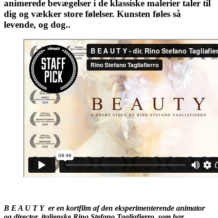
animerede bevægelser i de klassiske malerier taler til
dig og vækker store følelser.
Kunsten føles så
levende, og dog..
B E A U T Y er en kortfilm af den eksperimenterende animator
og director, italienske Rino Stefano Tagliafierro, som har