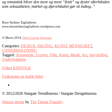
og romantisk bliver den mere og mere “fræk” og dyster efterhånden
som seksualiteten, mørket og djævelskabet gør sit indtog..”
Rino Stefano Tagliafierro:
www.rinostefanotagliafierro.wordpress.com
© Marts 2014,
Anne Louise Stargate
Categories:
DESIGN
,
DIGITAL
,
KUNST
,
MENNESKET
,
UNDERHOLDNING
Tagged:
Avantgarde
,
Eventyr
,
Film
,
Kunst
,
Musik
,
Sex
,
Storytelling
,
Underholdning
Folket KINFOLK
Unikaprint og grafik hitter
© 2012/2026 Stargate Trendbureau / Stargate Designbureau
Watson theme
by
The Theme Foundry